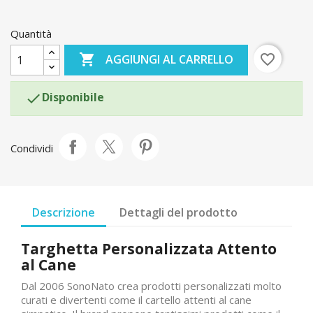
Quantità

favorite_border
AGGIUNGI AL CARRELLO
Disponibile

Condividi
Descrizione
Dettagli del prodotto
Targhetta Personalizzata Attento
al Cane
Dal 2006 SonoNato crea prodotti personalizzati molto
curati e divertenti come il cartello attenti al cane