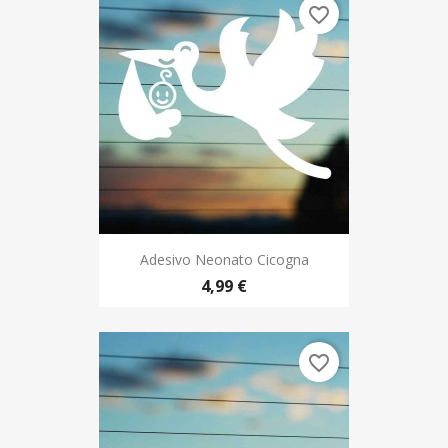
favorite_border
Adesivo Neonato Cicogna
4,99 €
favorite_border