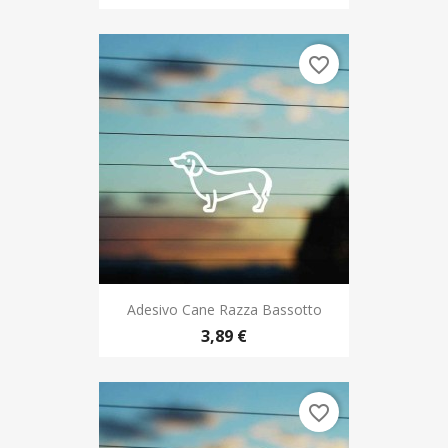
favorite_border
Adesivo Cane Razza Bassotto
3,89 €
favorite_border