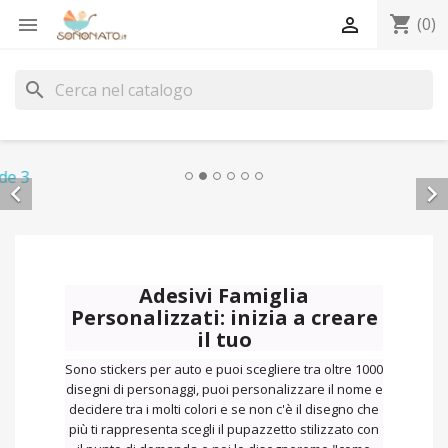
shopping_cart


(0)
search


Adesivi Famiglia
Personalizzati: inizia a creare
il tuo
Sono stickers per auto e puoi scegliere tra oltre 1000
disegni di personaggi, puoi personalizzare il nome e
decidere tra i molti colori e se non c'è il disegno che
più ti rappresenta scegli il pupazzetto stilizzato con
il punto di domanda e noi lo disegneremo "come