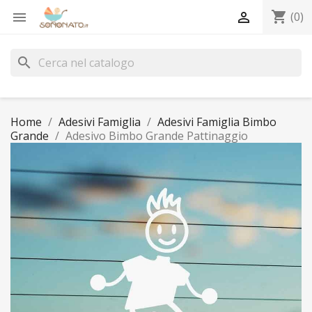
shopping_cart


(0)
search
Home
Adesivi Famiglia
Adesivi Famiglia Bimbo
Grande
Adesivo Bimbo Grande Pattinaggio