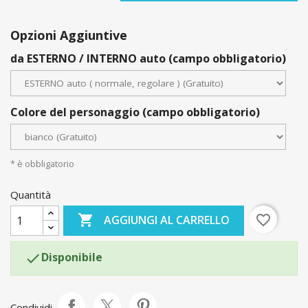
Opzioni Aggiuntive
da ESTERNO / INTERNO auto (campo obbligatorio)
Colore del personaggio (campo obbligatorio)
* è obbligatorio
Quantità

favorite_border
AGGIUNGI AL CARRELLO
Disponibile

Condividi