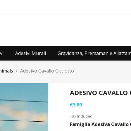
vi
Adesivi Murali
Gravidanza, Premaman e Allatta
nimals
Adesivo Cavallo Cicciotto
ADESIVO CAVALLO 
€3.89
Tax included
Famiglia Adesiva Cavallo 