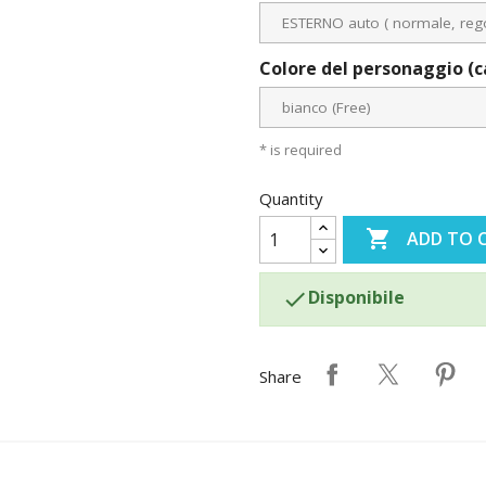
Colore del personaggio (
* is required
Quantity

ADD TO 
Disponibile

Share