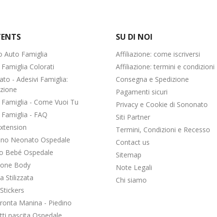
ENTS
SU DI NOI
o Auto Famiglia
Affiliazione: come iscriversi
 Famiglia Colorati
Affiliazione: termini e condizioni
to - Adesivi Famiglia:
Consegna e Spedizione
azione
Pagamenti sicuri
i Famiglia - Come Vuoi Tu
Privacy e Cookie di Sononato
 Famiglia - FAQ
Siti Partner
xtension
Termini, Condizioni e Recesso
ino Neonato Ospedale
Contact us
o Bebé Ospedale
Sitemap
ione Body
Note Legali
a Stilizzata
Chi siamo
Stickers
pronta Manina - Piedino
tti nascita Ospedale