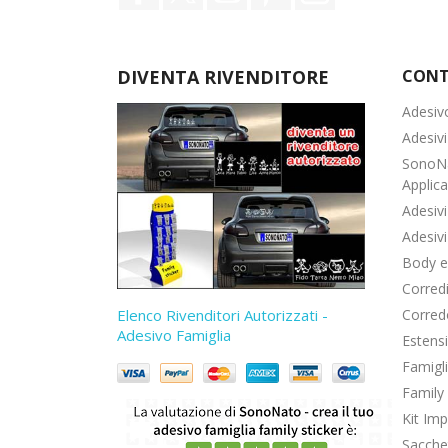
DIVENTA RIVENDITORE
CONT
Adesiv
Adesivi
SonoNa
Applic
Adesiv
Adesivi
Body e
Corred
Elenco Rivenditori Autorizzati -
Corred
Adesivo Famiglia
Estens
Famigli
Family 
Kit Im
Sacche