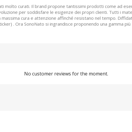
 molto curati. Il brand propone tantissimi prodotti come ad esemp
zione per soddisfare le esigenze dei propri clienti. Tutti i material
a massima cura e attenzione affinché resistano nel tempo. Diffidate
mily-sticker) . Ora SonoNato si ingrandisce proponendo una gamma pi
No customer reviews for the moment.